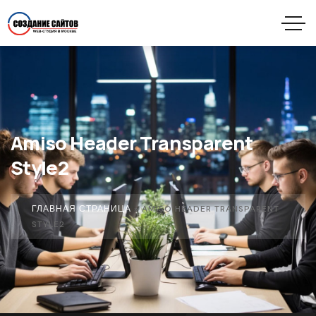
Amiso Header Transparent
Style2
ГЛАВНАЯ СТРАНИЦА
»
AMISO HEADER TRANSPARENT
STYLE2