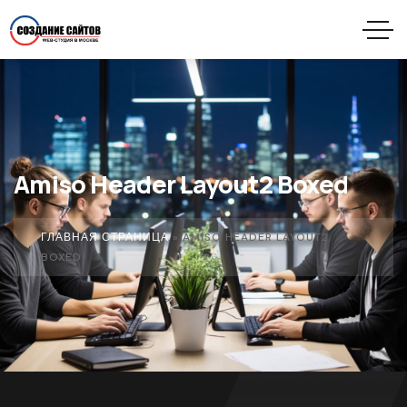
Amiso Header Layout2 Boxed
ГЛАВНАЯ СТРАНИЦА
»
AMISO HEADER LAYOUT2
BOXED